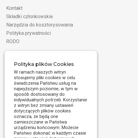
Kontakt
Składki członkowskie
Narzędzia do kosztorysowania
Polityka prywatności
RODO
Biuro
Polityka plików Cookies
W ramach naszych witryn
ul. Nowogrodzka 31 lok. 327
stosujemy pliki cookies w celu
00-511 Warszawa
świadczenia Państwu usług na
III p. wejście od ul. Parkingowej
najwyższym poziomie, w tym w
sposób dostosowany do
Email:
biuro@kosztorysowanie.pl
indywidualnych potrzeb. Korzystanie
Telefon: 22 826 15 67
z witryn bez zmiany ustawień
dotyczących plików cookies
Faks: 22 826 15 67
oznacza, że będą one
zamieszczane w Państwa
urządzeniu końcowym. Możecie
Państwo dokonać w każdym czasie